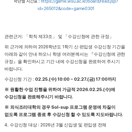
학년별 시간표 :
https://game.wsu.ac.kr/board/read.jsp?
id=265012&code=game0301
:
33
관련근거
「
학칙 제
조
」
및
「
수강신청에 관한 규정
」
2026
1
·
위 근거에 의하여
학년도
학기 신
편입생 수강신청 기간을
아래와 같이 안내 하오니 학생 여러분께서는
『
수강신청에 관한
규정
』
을 확인하시고 기간 내에 수강신청을 완료하여 주시기
.
바랍니다
:
02.25.(
) 10:00 ~ 02.27.(
) 17:00
수강신청 기간
수
금
까지
2026.02.25.(
)
※
원활한 수업 진행을 위하여 가급적
수
에
.
수강신청을 완료해주시기 바랍니다
Sol-sup
※
외식조리대학의 경우
프로그램 운영에 차질이
.
없도록 프로그램 종료 후 수강신청 할 수 있도록 지도바랍니다
4.
: 2026
3
수강신청 대상
년
월 신입생 및 편입생 전체