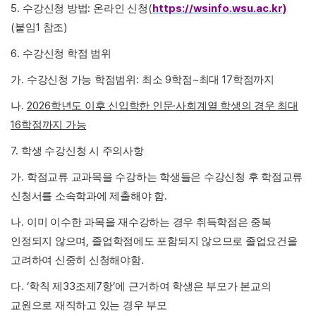
5.
:
(
https://wsinfo.wsu.ac.kr)
수강신청 방법
온라인 신청
(
1
)
붙임
참조
6.
수강신청 학점 범위
.
:
9
~
17
가
수강신청 가능 학점범위
최소
학점
최대
학점까지
.
2026
·
나
학년도 이후 신입학한 인문
사회계열 학생의 경우 최대
16
학점까지 가능
7.
학생 수강신청 시 주의사항
.
가
학점교류 교과목을 수강하는 학생들은 수강신청 후 학점교류
.
신청서를 소속학과에 제출해야 함
.
나
이미 이수한 과목을 재수강하는 경우 취득학점은 중복
,
인정되지 않으며
졸업학점에도 포함되지 않으므로 졸업요건을
.
고려하여 신중히 신청해야함
. ‘
33
7
’
다
학칙 제
조제
항
에 근거하여 학생은 부모가 본교의
교원으로 재직하고 있는 경우 부모