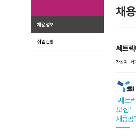
채용
채용정보
취업현황
쎄트렉아
작성자 :
학
'쎄트렉
모집'
채용공고