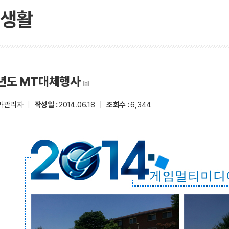
생활
4년도 MT대체행사
과관리자
|
작성일 :
2014.06.18
|
조회수 :
6,344