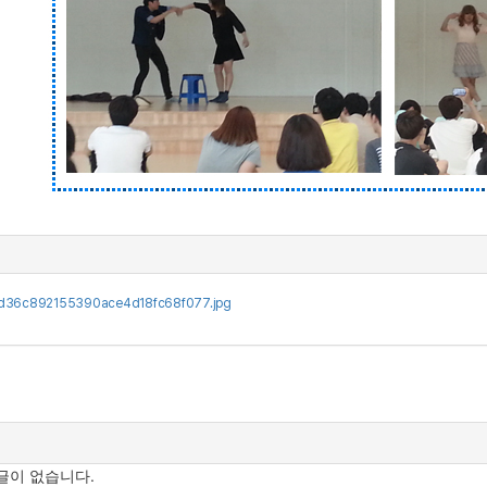
d36c892155390ace4d18fc68f077.jpg