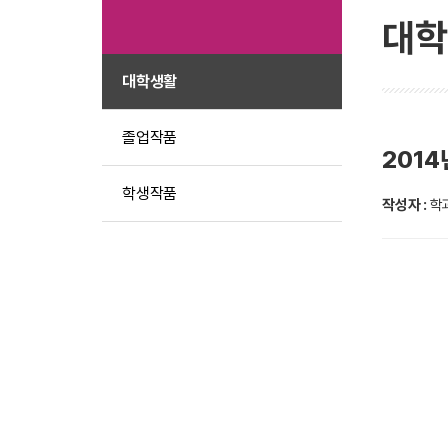
대학
대학생활
졸업작품
201
학생작품
작성자 :
학