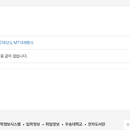
014년도 MT대체행사
음 글이 없습니다.
학정보시스템
입학정보
취업정보
우송대학교
전자도서관
우